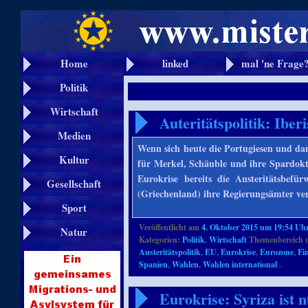
Home
linked
mal 'ne Frage
Politik
Wirtschaft
Auteritätspolitik: Ibe
Medien
Wenn sich heute die Portugiesen und da
Kultur
für Merkel, Schäuble und ihre Spardok
Eurokrise bereits die Austeritätsbefü
Gesellschaft
(Griechenland) ihre Regierungsämter ve
Sport
Veröffentlicht am
4. Oktober 2015 um 19:54 Uh
Natur
Kategorien:
Politik
,
Wirtschaft
Themenbereich 
Austeritätspolitik
,
EU
,
Eurokrise
,
Eurozone
,
Fi
Spanien
,
Wahlen
,
Wahlen international
.
Eurokrise: Syriza ist 