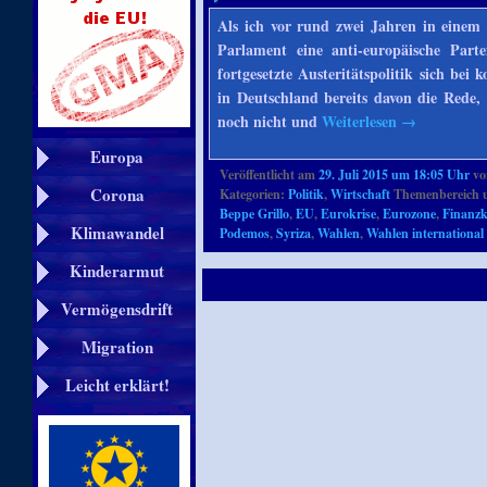
Als ich vor rund zwei Jahren in einem 
Parlament eine anti-europäische Part
fortgesetzte Austeritätspolitik sich b
in Deutschland bereits davon die Rede,
noch nicht und
Weiterlesen
→
Europa
Veröffentlicht am
29. Juli 2015 um 18:05 Uhr
v
Corona
Kategorien:
Politik
,
Wirtschaft
Themenbereich 
Beppe Grillo
,
EU
,
Eurokrise
,
Eurozone
,
Finanzk
Klimawandel
Podemos
,
Syriza
,
Wahlen
,
Wahlen international
Kinderarmut
Vermögensdrift
Migration
Leicht erklärt!