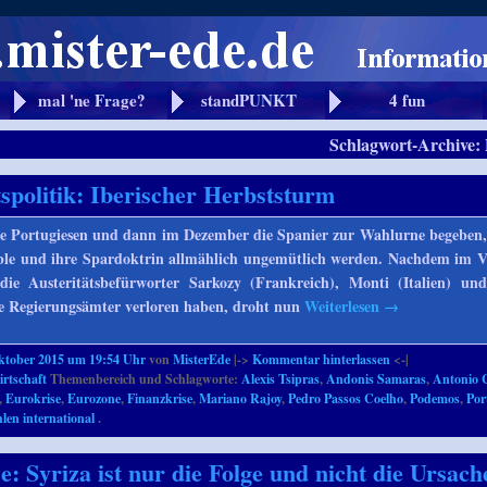
mal 'ne Frage?
standPUNKT
4 fun
Schlagwort-Archive:
tspolitik: Iberischer Herbststurm
ie Portugiesen und dann im Dezember die Spanier zur Wahlurne begeben,
ble und ihre Spardoktrin allmählich ungemütlich werden. Nachdem im V
 die Austeritätsbefürworter Sarkozy (Frankreich), Monti (Italien) u
re Regierungsämter verloren haben, droht nun
Weiterlesen
→
ktober 2015 um 19:54 Uhr
von
MisterEde
|->
Kommentar hinterlassen
<-|
rtschaft
Themenbereich und Schlagworte:
Alexis Tsipras
,
Andonis Samaras
,
Antonio 
,
Eurokrise
,
Eurozone
,
Finanzkrise
,
Mariano Rajoy
,
Pedro Passos Coelho
,
Podemos
,
Por
len international
.
e: Syriza ist nur die Folge und nicht die Ursach