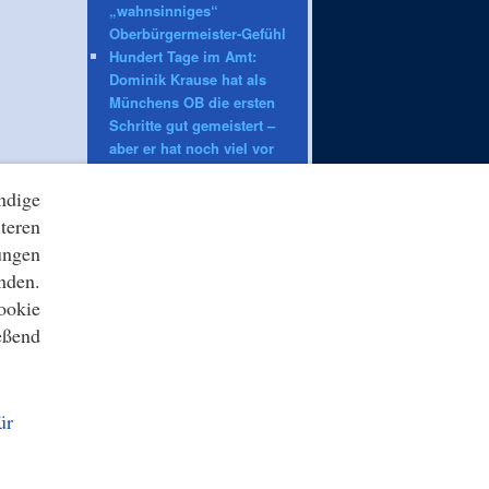
„wahnsinniges“
Oberbürgermeister-Gefühl
Hundert Tage im Amt:
Dominik Krause hat als
Münchens OB die ersten
Schritte gut gemeistert –
aber er hat noch viel vor
sich
ndige
teren
ZEIT ONLINE
Verweigerter Dopingtest:
ungen
«Schicksal»: Der Fall von
nden.
Owen Ansah und seine
ookie
Tücken
eßend
Vollsperrung: A13 in
Richtung Berlin nach Unfall
gesperrt
VfB Stuttgart: «Irgendwann»:
ür
Wehrle traut Hoeneß auch
Bundestrainer-Job zu
Überlastung der Strafjustiz: