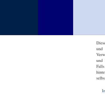
Dies
und 
Verw
und 
Fall
hint
selbs
I