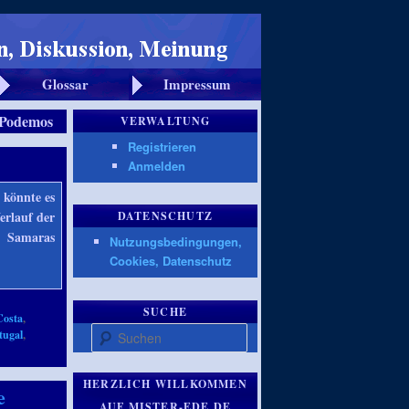
Glossar
Impressum
Podemos
VERWALTUNG
Registrieren
Anmelden
 könnte es
erlauf der
DATENSCHUTZ
nd Samaras
Nutzungsbedingungen,
Cookies, Datenschutz
SUCHE
Costa
,
Suchen
tugal
,
HERZLICH WILLKOMMEN
e
AUF MISTER-EDE.DE