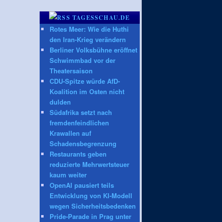
TAGESSCHAU.DE
Rotes Meer: Wie die Huthi
den Iran-Krieg verändern
Berliner Volksbühne eröffnet
Schwimmbad vor der
Theatersaison
CDU-Spitze würde AfD-
Koalition im Osten nicht
dulden
Südafrika setzt nach
fremdenfeindlichen
Krawallen auf
Schadensbegrenzung
Restaurants geben
reduzierte Mehrwertsteuer
kaum weiter
OpenAI pausiert teils
Entwicklung von KI-Modell
wegen Sicherheitsbedenken
Pride-Parade in Prag unter