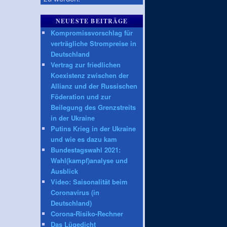
NEUESTE BEITRÄGE
Kompromissvorschlag für
verträgliche Strompreise in
Deutschland
Vertrag zur friedlichen
Koexistenz zwischen der
Allianz und der Russischen
Föderation und zur
Beilegung des Grenzstreits
in der Ukraine
Putins Krieg in der Ukraine
und wie es dazu kam
Bundestagswahl 2021:
Wahl(kampf)analyse und
Ausblick
Video: Saisonalität beim
Coronavirus (in
Deutschland)
Corona-Risiko-Rechner
Das Lügedicht