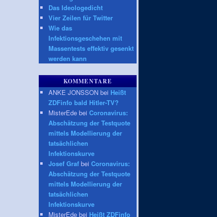
Das Ideologedicht
Vier Zeilen für Twitter
Wie das
Infektionsgeschehen mit
Massentests effektiv gesenkt
werden kann
KOMMENTARE
ANKE JONSSON bei
Heißt
ZDFinfo bald Hitler-TV?
MisterEde bei
Coronavirus:
Abschätzung der Testquote
mittels Modellierung der
tatsächlichen
Infektionskurve
Josef Graf
bei
Coronavirus:
Abschätzung der Testquote
mittels Modellierung der
tatsächlichen
Infektionskurve
MisterEde bei
Heißt ZDFinfo