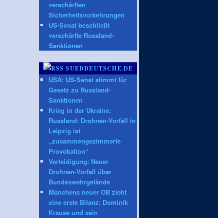
verschärften
Sicherheitsvorkehrungen
US-Senat beschließt
verschärfte Russland-
Sanktionen
SUEDDEUTSCHE.DE
USA: US-Senat stimmt für
Gesetz zu Russland-
Sanktionen
Krieg in der Ukraine:
Russland: Drohnen-Vorfall in
Leipzig ist
„zusammengezimmerte
Provokation“
Verteidigung: Neuer
Drohnen-Vorfall über
Bundeswehrgelände
Münchens neuer OB zieht
eine erste Bilanz: Dominik
Krause und sein