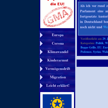
Als ich vor rund z
Parlament eine an
fortgesetzte Auste
in Deutschland ber
noch nicht und
We
Europa
Veröffentlicht am
29. 
Corona
Kategorien:
Politik
,
Wi
Beppe Grillo
,
EU
,
Eur
Klimawandel
Podemos
,
Syriza
,
Wah
Kinderarmut
Vermögensdrift
Migration
Leicht erklärt!