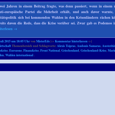
wei Jahren in einem Beitrag fragte, was denn passiert, wenn in einem 
ti-europäische Partei die Mehrheit erhält, und auch davor warnte, 
ritätspolitik sich bei kommenden Wahlen in den Krisenländern rächen k
eits davon die Rede, dass die Krise vorüber sei. Zwar gab es Podemos 
iterlesen
→
Juli 2015 um 18:05 Uhr
von
MisterEde
|->
Kommentar hinterlassen
<-|
rtschaft
Themenbereich und Schlagworte:
Alexis Tsipras
,
Andonis Samaras
,
Austeritä
okrise
,
Eurozone
,
Finanzkrise
,
Front National
,
Griechenland
,
Griechenland-Krise
,
Mari
len
,
Wahlen international
.