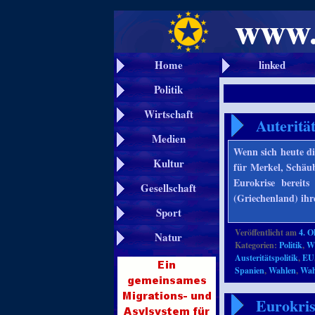
Home
linked
Politik
Wirtschaft
Auteritä
Medien
Wenn sich heute d
Kultur
für Merkel, Schäu
Eurokrise bereits
Gesellschaft
(Griechenland) ih
Sport
Veröffentlicht am
4. O
Natur
Kategorien:
Politik
,
Wi
Austeritätspolitik
,
EU
Spanien
,
Wahlen
,
Wah
Eurokris