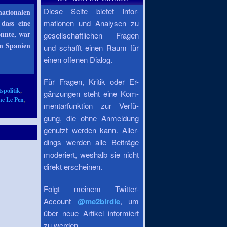
Diese Seite bietet Infor-
nationalen
dass eine
mationen und Analysen zu
önnte, war
gesellschaftlichen Fragen
in Spanien
und schafft einen Raum für
einen offenen Dialog.
Für Fragen, Kritik oder Er-
tspolitik
,
gänzungen steht eine Kom-
ne Le Pen
,
mentarfunktion zur Verfü-
gung, die ohne Anmeldung
genutzt werden kann. Aller-
dings werden alle Beiträge
moderiert, weshalb sie nicht
direkt erscheinen.
Folgt meinem Twitter-
Account
@me2birdie
, um
über neue Artikel informiert
zu werden.