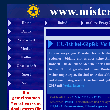
Home
linked
mal 'ne Frage
Politik
Wirtschaft
EU-Türkei-Gipfel: Verb
Medien
In den vergangen Monaten hat sich di
Kultur
reduziert, bislang gibt es aber keine A
handelt. Die deutliche Mehrheit der Fl
Gesellschaft
in die EU und gerade auf dieser Route
Sport
weiter angestiegen. So sind trotz des sc
auf diesem Weg nach Griechenland ge
Natur
2015 mit
Weiterlesen
→
Veröffentlicht am
7. März 2016 um 17:25 Uhr
v
Kategorien:
Politik
Themenbereich und Schlagw
EU
,
EU-Aufnahmezentren
,
EU-Außengrenzen
,