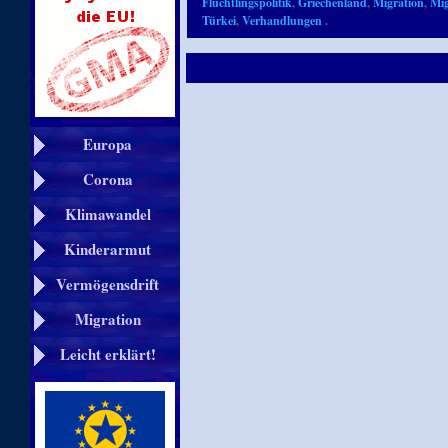
Flüchtlingspolitik
,
Griechenland
,
Migration
,
Mig
Türkei
,
Verhandlungen
.
Europa
Corona
Klimawandel
Kinderarmut
Vermögensdrift
Migration
Leicht erklärt!