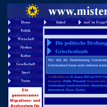
Home
linked
mal 'ne Frage
Politik
Wirtschaft
Die politische Drohun
Medien
Griechenlands
Kultur
Wer sich die Zinsbelastung Griechenlan
Gesellschaft
Griechenland kaum noch entlasten kann
Sport
Veröffentlicht am
29. Januar 2015 um 19:47 Uh
Natur
Kategorien:
Politik
,
Wirtschaft
Themenbereich 
Griechenland
,
Griechenland-Krise
,
Haushaltssa
international
,
Zinsen
,
Zinslast
.