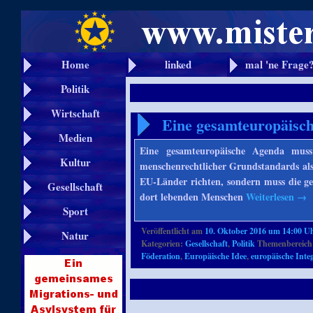
Home
linked
mal 'ne Frage
Politik
Wirtschaft
Eine gesamteuropäisc
Medien
Eine gesamteuropäische Agenda muss
Kultur
menschenrechtlicher Grundstandards als o
EU-Länder richten, sondern muss die ge
Gesellschaft
dort lebenden Menschen
Weiterlesen
→
Sport
Veröffentlicht am
10. Oktober 2016 um 14:00 U
Natur
Kategorien:
Gesellschaft
,
Politik
Themenbereich
Föderation
,
Europäische Idee
,
europäische Inte