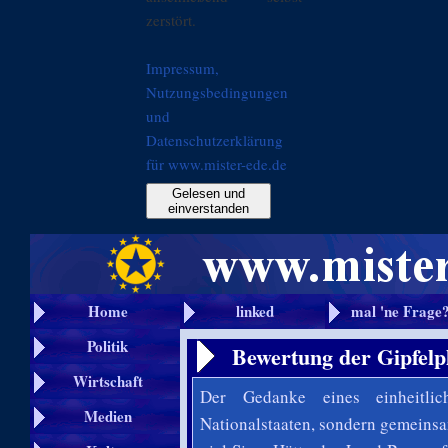
zerstört.
Impressum,
Nutzungsbedingungen
und
Datenschutzerklärung
für www.mister-ede.de
Gelesen und
einverstanden
Home
linked
mal 'ne Frage
Politik
Bewertung der Gipfel
Wirtschaft
Der Gedanke eines einheitli
Medien
Nationalstaaten, sondern gemeinsa