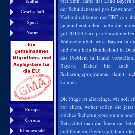
viel Sinn. Hätte das Land Bayern
Kultur
der Schuldenstand pro Einwohner 
Gesellschaft
Verbindlichkeiten der HRE
von üb
Sport
gegenüberstanden, hätte dies ein
Natur
gut 20.000 Euro pro Einwohner bed
Wahrscheinlich wäre Bayern in ein
und eben kein Bundesland in Deu
das Problem in Irland vorstellen
Bayern. Daher bin auch ic
Sicherungsprogramms, damit ni
können.
Die Frage ist allerdings, wie soll
vor allem, woher sollen die jetz
Europa
solches Sicherungsprogramm noch 
Corona
Betrachtet man die Ideen der let
Klimawandel
und höheren Eigenkapitalanforder