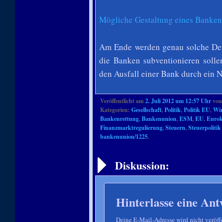
Mögliche Gestaltung eines Banken
Am Ende werden genau solche Deta
die Banken subventionieren solle
den Ausfall einer Bank durch ein 
Veröffentlicht am
2. Juli 2012 um 12:57 Uhr
vo
Kategorien:
Gesellschaft
,
Politik
,
Politik EU
,
Wir
Bankenrettung
,
Bankenunion
,
ESM
,
EU
,
Eurok
Finanzmarktregulierung
,
Steuern
,
Steuerpolitik
bankenunion/1225
.
Artikelnavigation
Diskussion:
Hinterlasse eine Ant
Deine E-Mail-Adresse wird nicht veröffe