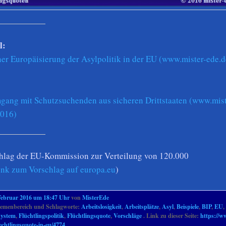
l:
er Europäisierung der Asylpolitik in der EU (www.mister-ede.d
gang mit Schutzsuchenden aus sicheren Drittstaaten (www.mist
2016)
lag der EU-Kommission zur Verteilung von 120.000
ink zum Vorschlag auf europa.eu
)
Februar 2016 um 18:47 Uhr
von
MisterEde
menbereich und Schlagworte:
Arbeitslosigkeit
,
Arbeitsplätze
,
Asyl
,
Beispiele
,
BIP
,
EU
,
system
,
Flüchtlingspolitik
,
Flüchtlingsquote
,
Vorschläge
. Link zu dieser Seite:
https://w
luechtlingsquote-in-eu/4774
.