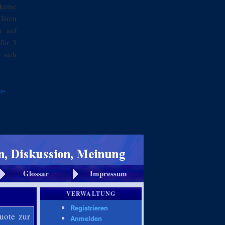
keine
klären
n auf
für 3
 sich
r-
Glossar
Impressum
VERWALTUNG
Registrieren
uote zur
Anmelden