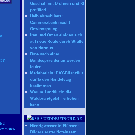
Geschäft mit Drohnen und KI
profitiert
Halbjahresbilanz:
Commerzbank macht
Gewinnsprung
e –
Iran und Oman einigen sich
auf neue Route durch Straße
von Hormus
Rufe nach einer
er-
Bundespräsidentin werden
lauter
Marktbericht: DAX-Bilanzflut
dürfte den Handelstag
bestimmen
Warum Landflucht die
Waldbrandgefahr erhöhen
kann
SUEDDEUTSCHE.DE
EU-
Niedrigwasser in Flüssen:
ww.mister-
Bilgers erster Noteinsatz