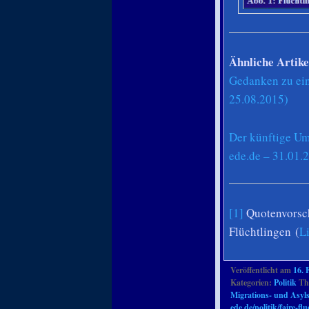
Ähnliche Artike
Gedanken zu ein
25.08.2015)
Der künftige Um
ede.de – 31.01.
[1]
Quotenvorsch
Flüchtlingen (
L
Veröffentlicht am
16. 
Kategorien:
Politik
The
Migrations- und Asyl
ede.de/politik/faire-f