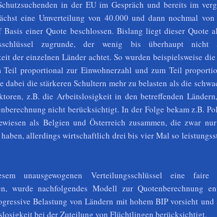
 Schutzsuchenden in der EU im Gespräch und bereits im ver
ächst eine Umverteilung von 40.000 und dann nochmal von
f Basis einer Quote beschlossen. Bislang liegt dieser Quote a
gsschlüssel zugrunde, der wenig bis überhaupt nicht 
keit
der einzelnen Länder achtet. So wurden beispielsweise di
 Teil proportional zur Einwohnerzahl und zum Teil proporti
ne dabei die stärkeren Schultern mehr zu belasten als die schw
toren, z.B. die Arbeitslosigkeit in den betreffenden Ländern
enberechnung nicht berücksichtigt. In der Folge bekam z.B. P
gewiesen als Belgien und Österreich zusammen, die zwar nur
haben, allerdings wirtschaftlich drei bis vier Mal so leistungss
em unausgewogenen Verteilungsschlüssel eine faire V
en, wurde nachfolgendes Modell zur Quotenberechnung ent
ogressive Belastung von Ländern mit hohem BIP vorsieht und 
losigkeit bei der Zuteilung von Flüchtlingen berücksichtigt.