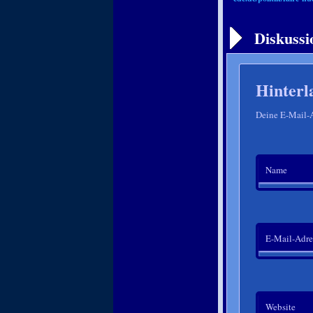
Artikelnavigation
Diskussi
Hinterl
Deine E-Mail-Ad
Name
E-Mail-Adre
Website