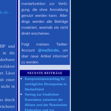
mentarfunktion zur Verfü-
gung, die ohne Anmeldung
de.de –
genutzt werden kann. Aller-
dings werden alle Beiträge
moderiert, weshalb sie nicht
direkt erscheinen.
Folgt meinem Twitter-
 BIP und
Account
@me2birdie
, um
r in die
über neue Artikel informiert
derbarer
zu werden.
nsfaktor
et. Lässt
NEUESTE BEITRÄGE
Kompromissvorschlag für
it einer
verträgliche Strompreise in
 nicht in
Deutschland
Vertrag zur friedlichen
ass durch
Koexistenz zwischen der
Allianz und der Russischen
hwächerer
Föderation und zur