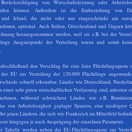
 Berücksichtigung von Wirtschaftsleistung oder Arbeitslo
erden können. Außerdem ist die Einbeziehung von Dä
n und Irland, die nicht oder nur eingeschränkt am euro
nehmen, optional. Auch Italien, Griechenland und Ungarn kö
chnung herausgenommen werden, weil sie z.B. bei der Vertei
tlinge Ausganspunkt der Verteilung waren und somit kei
.
abschließend den Vorschlag für eine faire Flüchtlingsquote m
 der EU zur Verteilung der 120.000 Flüchtlinge angewende
rschiede schnell erkennbar. Länder wie Deutschland, Niederla
in einer sehr guten wirtschaftlichen Verfassung sind, müssten s
ufnehmen, während schwächere Länder, wie z.B. Rumänien
as von Arbeitslosigkeit geplagte Spanien, eine niedrigere 
 Bei jenen Ländern, die sich wie Frankreich im Mittelfeld befinde
Quote hingegen je nach Ausprägung der einzelnen Parameter.
er Tabelle werden neben der EU-Flüchtlingsquote zur Vertei