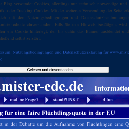
er Blog verwendet Cookies, allerdings nur technisch notwendige und 
stik- oder Tracking-Cookies. Mit der weiteren Verwendung der Seite er
sich mit den Nutzungsbedingungen und Datenschutzbestimmunge
mister-ede.de einverstanden. Falls Sie den Hinweis bestätigen, wird 
den ein Cookie hinterlegt, der bis dahin das Banner ausblendet und
ließend selbst zerstört.
essum, Nutzungsbedingungen und Datenschutzerklärung für www.miste
de
Gelesen und einverstanden
mal 'ne Frage?
standPUNKT
4 fun
g für eine faire Flüchtlingsquote in der EU
st in der Debatte um die Aufnahme von Flüchtlingen eine Q