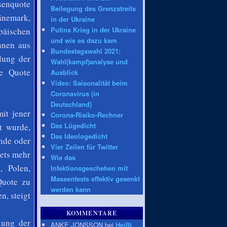
senquote
Beilegung des Grenzstreits
nemark,
in der Ukraine
Putins Krieg in der Ukraine
päischen
und wie es dazu kam
nnen aus
Bundestagswahl 2021:
lung der
Wahl(kampf)analyse und
ne Quote
Ausblick
Video: Saisonalität beim
Coronavirus (in
Deutschland)
it jener
Corona-Risiko-Rechner
Das Lügedicht
t wurde,
Das Ideologedicht
nde oder
Vier Zeilen für Twitter
tets mehr
Wie das
, Polen,
Infektionsgeschehen mit
Massentests effektiv gesenkt
Quote zu
werden kann
n, steigt
KOMMENTARE
lung der
ANKE JONSSON bei
Heißt