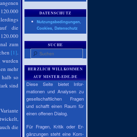
gangenen
 120.000
DATENSCHUTZ
llerdings
Nutzungsbedingungen,
auf die
Cookies, Datenschutz
e 120.000
onal zum
SUCHE
Suchen
achen
[1]
.
, wurden
olen mehr
HERZLICH WILLKOMMEN
 halb so
AUF MISTER-EDE.DE
Diese Seite bietet Infor-
tark sind
mationen und Analysen zu
gesellschaftlichen Fragen
und schafft einen Raum für
ariante
einen offenen Dialog.
wickelt,
Für Fragen, Kritik oder Er-
auch die
gänzungen steht eine Kom-