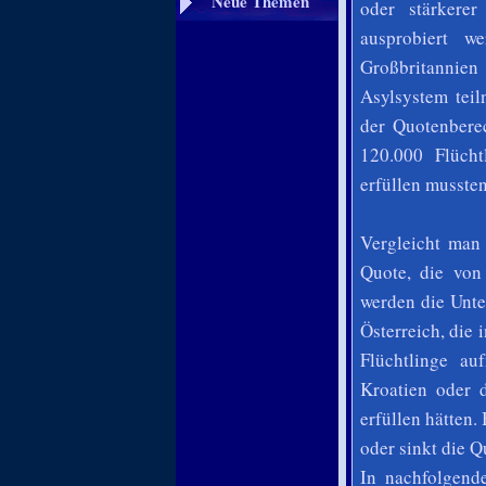
Neue Themen
oder stärkerer
ausprobiert w
Großbritannie
Asylsystem teil
der Quotenbere
120.000 Flüch
erfüllen mussten
Vergleicht man 
Quote, die von
werden die Unte
Österreich, die 
Flüchtlinge a
Kroatien oder d
erfüllen hätten.
oder sinkt die 
In nachfolgend