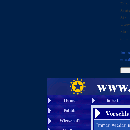
Dies
Stati
Sie 
www.
Stun
ansch
Impr
ede.
Home
linked
Politik
Vorschla
Wirtschaft
Immer wieder i