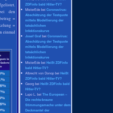
elistet.
ZDFinfo bald Hitler-TV?
MisterEde bei
Coronavirus:
bei den
Abschätzung der Testquote
betrag =
mittels Modellierung der
kelung =
tatsächlichen
Infektionskurve
n einmal
Josef Graf
bei
Coronavirus:
Abschätzung der Testquote
mittels Modellierung der
tatsächlichen
Infektionskurve
MisterEde bei
Heißt ZDFinfo
bald Hitler-TV?
Albrecht von Donop bei
Heißt
ZDFinfo bald Hitler-TV?
Georg bei
Heißt ZDFinfo bald
Hitler-TV?
Lupo L. bei
The European –
Die rechts-braune
Stimmungsmache unter dem
Deckmantel der