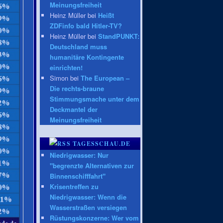
Meinungsfreiheit
Heinz Müller bei
Heißt
ZDFinfo bald Hitler-TV?
Heinz Müller bei
StandPUNKT:
Deutschland muss
humanitäre Kontingente
einrichten!
Simon bei
The European –
Die rechts-braune
Stimmungsmache unter dem
Deckmantel der
Meinungsfreiheit
TAGESSCHAU.DE
Niedrigwasser: Nur
"begrenzte Alternativen zur
Binnenschifffahrt"
Krisentreffen zu
Niedrigwasser: Wenn die
Wasserstraßen versiegen
Rüstungskonzerne: Wer vom