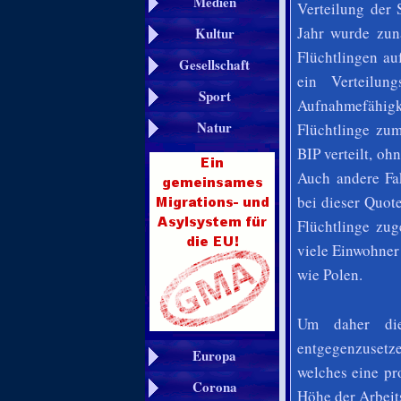
Medien
Verteilung der
Jahr wurde zun
Kultur
Flüchtlingen au
Gesellschaft
ein Verteilun
Sport
Aufnahmefähig
Natur
Flüchtlinge zum
BIP verteilt, oh
Auch andere Fak
bei dieser Quot
Flüchtlinge zu
viele Einwohner 
wie Polen.
Um daher dies
entgegenzusetz
Europa
welches eine pr
Corona
Höhe der Arbeits