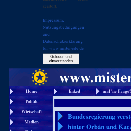
zerstört.
Impressum,
Nutzungsbedingungen
und
Datenschutzerklärung
für www.mister-ede.de
Gelesen und
einverstanden
Home
linked
mal 'ne Frage
Politik
Wirtschaft
Bundesregierung verste
Medien
hinter Orbán und Kac