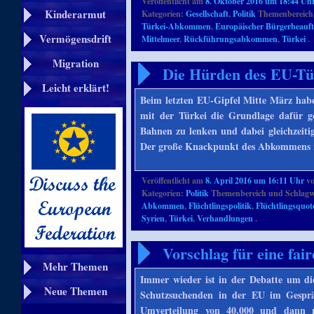
Veröffentlicht am
8. Oktober 2016 um 18:44 Uh
Kinderarmut
Kategorien:
Gesellschaft
,
Politik
Themenbereich
Türkei-Abkommen
,
Europäischer Bürgerbeauft
Vermögensdrift
Mittelmeer
,
Rückführungsabkommen
,
Türkei
.
Migration
Die Hürden des EU-T
Leicht erklärt!
Beim letzten EU-Gipfel Mitte März habe
mit der Türkei die Grundlage dafür ge
Bahnen zu lenken und dabei gleichzeiti
Der große Knackpunkt des Abkommens is
Veröffentlicht am
8. April 2016 um 16:11 Uhr
v
Kategorien:
Politik
Themenbereich und Schlagw
Abkommen
,
Flüchtlingspolitik
,
Flüchtlingsquot
Syrien
,
Türkei
,
Verhandlungen
.
Vorschlag für eine fai
Mehr Themen
Immer wieder ist in der Debatte um di
Neue Themen
Schutzsuchenden in der EU im Gesprä
Umverteilung von 40.000 und dann n