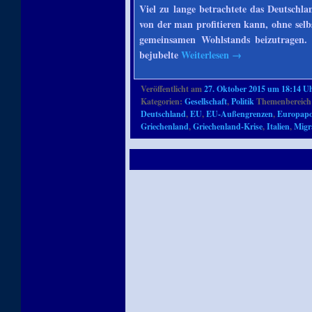
Viel zu lange betrachtete das Deutschl
von der man profitieren kann, ohne selb
gemeinsamen Wohlstands beizutragen. 
bejubelte
Weiterlesen
→
Veröffentlicht am
27. Oktober 2015 um 18:14 U
Kategorien:
Gesellschaft
,
Politik
Themenbereich
Deutschland
,
EU
,
EU-Außengrenzen
,
Europapol
Griechenland
,
Griechenland-Krise
,
Italien
,
Migr