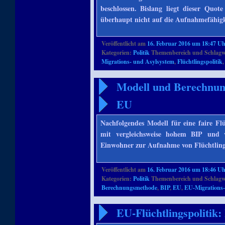
beschlossen. Bislang liegt dieser Quote
überhaupt nicht auf die Aufnahmefähig
Veröffentlicht am
16. Februar 2016 um 18:47 U
Kategorien:
Politik
Themenbereich und Schlagw
Migrations- und Asylsystem
,
Flüchtlingspolitik
Modell und Berechnung 
EU
Nachfolgendes Modell für eine faire F
mit vergleichsweise hohem BIP und ve
Einwohner zur Aufnahme von Flüchtlin
Veröffentlicht am
16. Februar 2016 um 18:46 U
Kategorien:
Politik
Themenbereich und Schlagw
Berechnungsmethode
,
BIP
,
EU
,
EU-Migrations-
EU-Flüchtlingspolitik