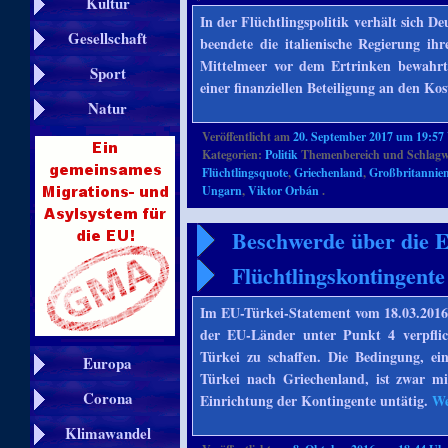
Kultur
In der Flüchtlingspolitik verhält sich D
Gesellschaft
beendete die italienische Regierung i
Mittelmeer vor dem Ertrinken bewahrt
Sport
einer finanziellen Beteiligung an den Ko
Natur
Veröffentlicht am
20. September 2017 um 19:57
Kategorien:
Politik
Themenbereich und Schlagw
Flüchtlingsquote
,
Griechenland
,
Großbritannie
Ungarn
,
Viktor Orbán
.
Beschwerde über die 
Flüchtlingskontingente
Im EU-Türkei-Statement vom 18.03.201
der EU-Länder unter Punkt 4 verpflic
Türkei zu schaffen. Die Bedingung, ei
Europa
Türkei nach Griechenland, ist zwar mit
Corona
Einrichtung der Kontingente untätig.
We
Klimawandel