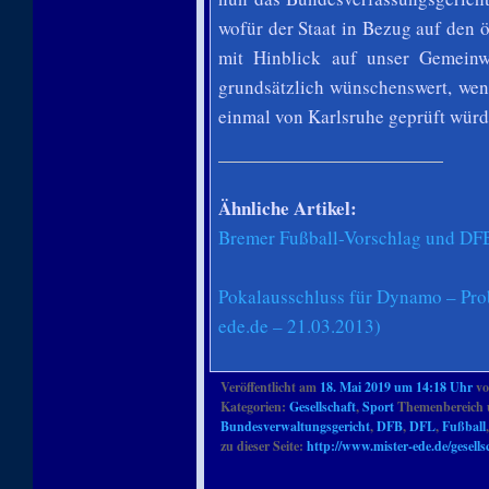
wofür der Staat in Bezug auf den ö
mit Hinblick auf unser Gemein
grundsätzlich wünschenswert, wen
einmal von Karlsruhe geprüft würd
Ähnliche Artikel:
Bremer Fußball-Vorschlag und DFB
Pokalausschluss für Dynamo – Pro
ede.de – 21.03.2013)
Veröffentlicht am
18. Mai 2019 um 14:18 Uhr
v
Kategorien:
Gesellschaft
,
Sport
Themenbereich 
Bundesverwaltungsgericht
,
DFB
,
DFL
,
Fußball
zu dieser Seite:
http://www.mister-ede.de/gesells
Artikelnavigation