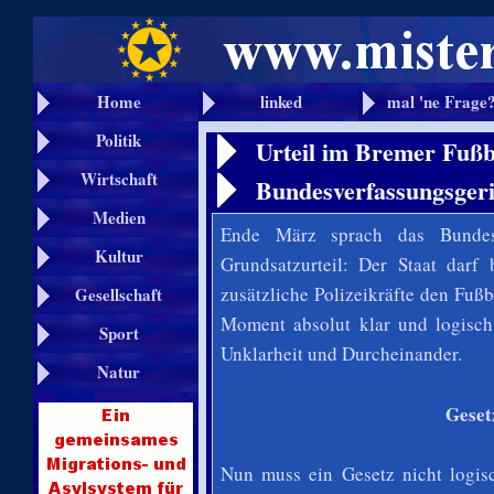
Home
linked
mal 'ne Frage
Politik
Urteil im Bremer Fußb
Wirtschaft
Bundesverfassungsgeric
Medien
Ende März sprach das Bundesve
Kultur
Grundsatzurteil: Der Staat darf
zusätzliche Polizeikräfte den Fuß
Gesellschaft
Moment absolut klar und logisch
Sport
Unklarheit und Durcheinander.
Natur
Geset
Nun muss ein Gesetz nicht logis