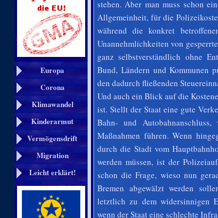
stehen. Aber man muss schon einm
Allgemeinheit, für die Polizeikost
während die konkret betroffen
Unannehmlichkeiten von gesperrte
ganz selbstverständlich ohne E
Bund, Ländern und Kommunen prof
Europa
den dadurch fließenden Steuerein
Corona
Und auch ein Blick auf die Kosten
Klimawandel
ist. Stellt der Staat eine gute Verk
Kinderarmut
Bahn- und Autobahnanschluss, w
Maßnahmen führen. Wenn hingege
Vermögensdrift
durch die Stadt vom Hauptbahnho
Migration
werden müssen, ist der Polizeiauf
Leicht erklärt!
schon die Frage, wieso nun gerad
Bremen abgewälzt werden sollen
letztlich zu dem widersinnigen 
wenn der Staat eine schlechte Infras