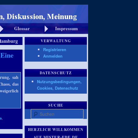
Glossar
Impressum
Hamburg
VERWALTUNG
Registrieren
 Eine
Anmelden
DATENSCHUTZ
rung, sah
Nutzungsbedingungen,
Chaos, das
Cookies, Datenschutz
weigerlich
SUCHE
Suchen
en
,
HERZLICH WILLKOMMEN
AUF MISTER-EDE.DE