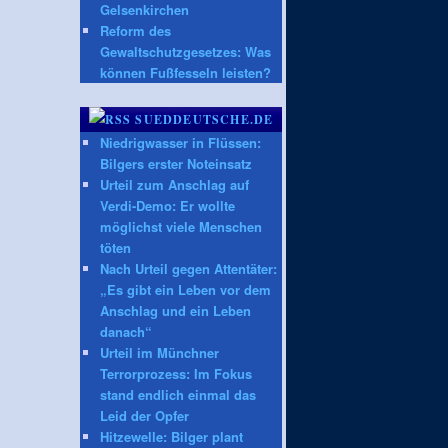
Gelsenkirchen
Reform des
Gewaltschutzgesetzes: Was
können Fußfesseln leisten?
SUEDDEUTSCHE.DE
Niedrigwasser in Flüssen:
Bilgers erster Noteinsatz
Urteil zum Anschlag auf
Verdi-Demo: Er wollte
möglichst viele Menschen
töten
Nach Urteil gegen Attentäter:
„Es gibt ein Leben vor dem
Anschlag und ein Leben
danach“
Urteil im Münchner
Terrorprozess: Im Fokus
stand endlich einmal das
Leid der Opfer
Hitzewelle: Bilger plant