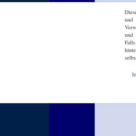
Dies
und 
Verw
und 
Fall
hint
selbs
I