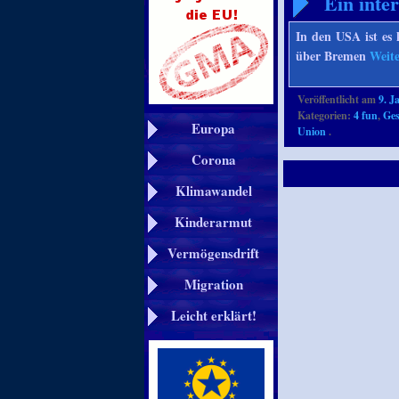
Ein inte
In den USA ist es 
über Bremen
Weit
Veröffentlicht am
9. J
Kategorien:
4 fun
,
Ges
Europa
Union
.
Corona
Klimawandel
Kinderarmut
Vermögensdrift
Migration
Leicht erklärt!