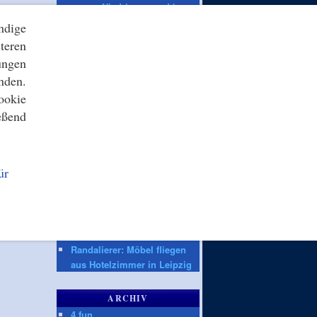
wegen Niedrigwasser Lkw-
Fahrten an Sonntagen
ndige
teren
ZEIT ONLINE
ungen
Prozessbeginn:
nden.
Heimtückischer Mord von
ookie
hinten? Mann vor Gericht
eßend
Leipzig/Halle: Keine
Munition in Flugzeug bei
Drohnen-Vorfall
Drohnenvorfall in Leipzig:
ür
Diffus wie ein Horrorfilm
Fridays for Future:
Demonstrierende in Berlin
fordern mehr Hitze- und
Klimaschutz
Randalierer: Möbel fliegen
aus Hotelzimmer in Leipzig
ARCHIV
4 fun