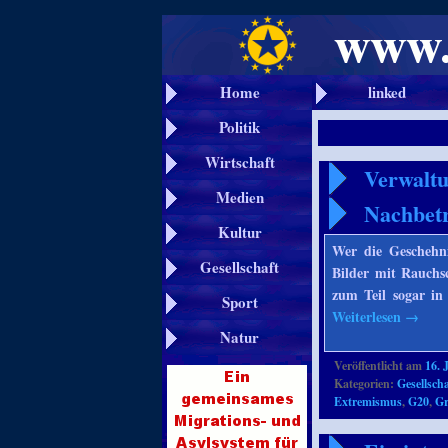
Home
linked
Politik
Wirtschaft
Verwaltu
Medien
Nachbet
Kultur
Wer die Geschehn
Gesellschaft
Bilder mit Rauchs
zum Teil sogar in 
Sport
Weiterlesen
→
Natur
Veröffentlicht am
16. 
Kategorien:
Gesellscha
Extremismus
,
G20
,
Gr