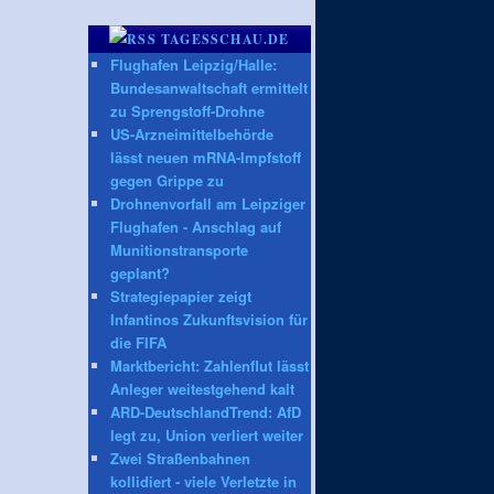
TAGESSCHAU.DE
Flughafen Leipzig/Halle:
Bundesanwaltschaft ermittelt
zu Sprengstoff-Drohne
US-Arzneimittelbehörde
lässt neuen mRNA-Impfstoff
gegen Grippe zu
Drohnenvorfall am Leipziger
Flughafen - Anschlag auf
Munitionstransporte
geplant?
Strategiepapier zeigt
Infantinos Zukunftsvision für
die FIFA
Marktbericht: Zahlenflut lässt
Anleger weitestgehend kalt
ARD-DeutschlandTrend: AfD
legt zu, Union verliert weiter
Zwei Straßenbahnen
kollidiert - viele Verletzte in