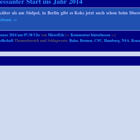
ressanter Start ins Jahr 2014
kälter als am Südpol, in Berlin gibt es Koks jetzt auch schon beim Disc
erlesen
→
anuar 2014 um 07:38 Uhr
von
MisterEde
|->
Kommentar hinterlassen
<-|
ellschaft
Themenbereich und Schlagworte:
Bahn
,
Bremen
,
CSU
,
Hamburg
,
NSA
,
Ronal