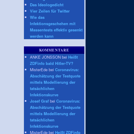
Das Ideologedicht
Vier Zeilen für Twitter
Wie das
Infektionsgeschehen mit
Massentests effektiv gesenkt
werden kann
KOMMENTARE
ANKE JONSSON bei
Heißt
ZDFinfo bald Hitler-TV?
MisterEde bei
Coronavirus:
Abschätzung der Testquote
mittels Modellierung der
tatsächlichen
Infektionskurve
Josef Graf
bei
Coronavirus:
Abschätzung der Testquote
mittels Modellierung der
tatsächlichen
Infektionskurve
MisterEde bei
Heißt ZDFinfo