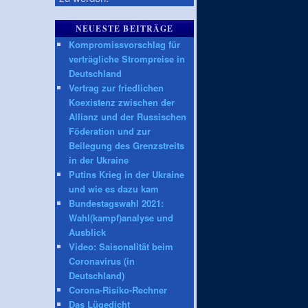
NEUESTE BEITRÄGE
Kompromissvorschlag für
verträgliche Strompreise in
Deutschland
Vertrag zur friedlichen
Koexistenz zwischen der
Allianz und der Russischen
Föderation und zur
Beilegung des Grenzstreits
in der Ukraine
Putins Krieg in der Ukraine
und wie es dazu kam
Bundestagswahl 2021:
Wahl(kampf)analyse und
Ausblick
Video: Saisonalität beim
Coronavirus (in
Deutschland)
Corona-Risiko-Rechner
Das Lügedicht