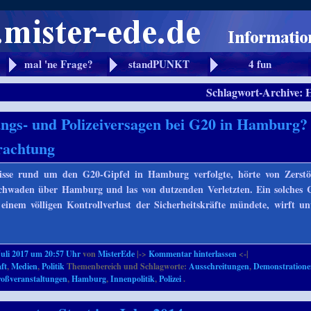
mal 'ne Frage?
standPUNKT
4 fun
Schlagwort-Archive:
ngs- und Polizeiversagen bei G20 in Hamburg?
rachtung
isse rund um den G20-Gipfel in Hamburg verfolgte, hörte von Zerstö
chwaden über Hamburg und las von dutzenden Verletzten. Ein solches 
einem völligen Kontrollverlust der Sicherheitskräfte mündete, wirft un
Juli 2017 um 20:57 Uhr
von
MisterEde
|->
Kommentar hinterlassen
<-|
ft
,
Medien
,
Politik
Themenbereich und Schlagworte:
Ausschreitungen
,
Demonstration
oßveranstaltungen
,
Hamburg
,
Innenpolitik
,
Polizei
.