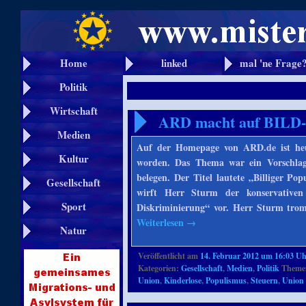
Home
linked
mal 'ne Frage
Politik
Wirtschaft
ARD macht auf BILD-
Medien
Auf der Homepage von ARD.de ist he
Kultur
worden. Das Thema war ein Vorschlag 
belegen. Der Titel lautete „Billiger P
Gesellschaft
wirft Herr Sturm der konservativ
Sport
Diskriminierung“ vor. Herr Sturm trom
Weiterlesen
→
Natur
Veröffentlicht am
14. Februar 2012 um 16:03 U
Kategorien:
Gesellschaft
,
Medien
,
Politik
Themen
Union
,
Kinderlose
,
Populismus
,
Steuern
,
Union