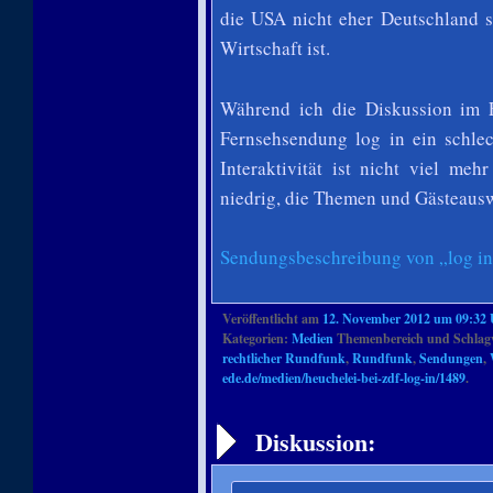
die USA nicht eher Deutschland s
Wirtschaft ist.
Während ich die Diskussion im F
Fernsehsendung log in ein schle
Interaktivität ist nicht viel me
niedrig, die Themen und Gästeausw
Sendungsbeschreibung von „log in
Veröffentlicht am
12. November 2012 um 09:32
Kategorien:
Medien
Themenbereich und Schlag
rechtlicher Rundfunk
,
Rundfunk
,
Sendungen
,
ede.de/medien/heuchelei-bei-zdf-log-in/1489
.
Artikelnavigation
Diskussion: