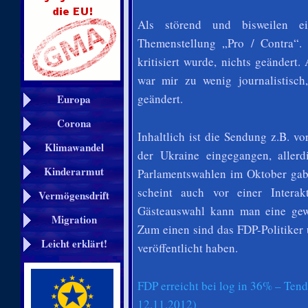
Als störend und bisweilen ein
Themenstellung „Pro / Contra“.
kritisiert wurde, nichts geändert
war mir zu wenig journalistisch
geändert.
Europa
Corona
Inhaltlich ist die Sendung z.B. vo
Klimawandel
der Ukraine eingegangen, alle
Kinderarmut
Parlamentswahlen im Oktober gab
scheint auch vor einer Intera
Vermögensdrift
Gästeauswahl kann man eine gew
Migration
Zum einen sind das FDP-Politiker
Leicht erklärt!
veröffentlicht haben.
FDP erreicht bei log in 36% – Ten
12.11.2012)