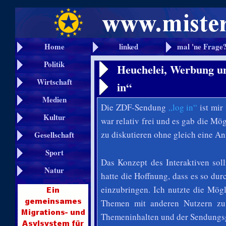
Home
linked
mal 'ne Frage
Politik
Heuchelei, Werbung u
Wirtschaft
in“
Medien
Die ZDF-Sendung
„log in“
ist mir
Kultur
war relativ frei und es gab die M
zu diskutieren ohne gleich eine A
Gesellschaft
Sport
Das Konzept des Interaktiven sol
Natur
hatte die Hoffnung, dass es so dur
einzubringen. Ich nutzte die Mögl
Themen mit anderen Nutzern zu
Themeninhalten und der Sendungsge