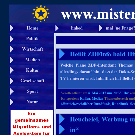
Home
linked
mal 'ne Frage
Politik
Wirtschaft
Heißt ZDFinfo bald Hi
Medien
Welche Pläne ZDF-Intendant Thomas Be
Kultur
allerdings darauf hin, dass der Doku-S
TV firmieren wird. Inhaltlich hat Bellu
Gesellschaft
Sport
Veröffentlicht am
8. Mai 2017 um 20:35 Uhr
vo
Kategorien:
Kultur
,
Medien
Themenbereich und
Natur
öffentlich-rechtlicher Rundfunk
,
Rundfunk
,
Se
Heuchelei, Werbung u
in“