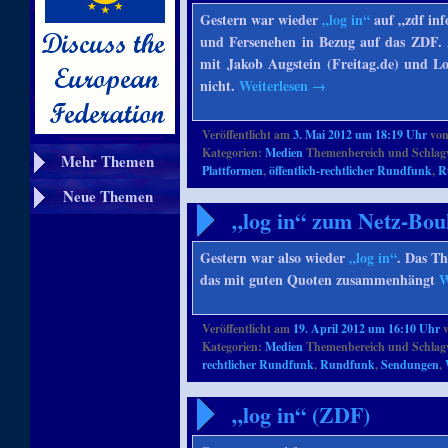
Gestern war wieder
„log in“
auf „zdf inf
und Fersenehen in Bezug auf das ZDF. 
mit Jakob Augstein (Freitag.de) und Lo
nicht.
Weiterlesen
→
Veröffentlicht am
3. Mai 2012 um 18:19 Uhr
vo
Kategorien:
Medien
Themenbereich und Schlag
Mehr Themen
Plattformen
,
öffentlich-rechtlicher Rundfunk
,
R
Neue Themen
„log in“ zum Netz-Bou
Gestern war also wieder
„log in“
. Das T
das mit guten Quoten zusammenhängt
W
Veröffentlicht am
19. April 2012 um 16:10 Uhr
Kategorien:
Medien
Themenbereich und Schlag
rechtlicher Rundfunk
,
Rundfunk
,
Sendungen
,
„log in“ (ZDF)