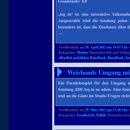
Gesamtnote: 4,0
„log in“ ist eine interaktive Talksen
Ausgestrahlt wird die Sendung jeden
besondere ist, dass die Zuschauer über 
→
Veröffentlicht am
19. April 2012 um 14:07 Uhr
Kategorien:
Medien
Themenbereich und Schlag
öffentlich-rechtlicher Rundfunk
,
Rundfunk
,
Se
Weisbands Umgang mit 
Ein Paradebeispiel für den Umgang mi
Sendung ZDF-log in zu sehen. Eine Sen
und an die Gäste im Studio Fragen rich
Veröffentlicht am
29. März 2012 um 12:30 Uhr
Kategorien:
Gesellschaft
,
Politik
Themenbereich
.