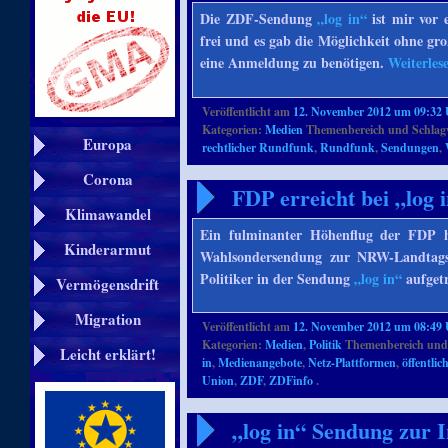
Die ZDF-Sendung
„log in“
ist mir vor 
frei und es gab die Möglichkeit ohne gr
eine Anmeldung zu benötigen.
Weiterles
Veröffentlicht am
12. November 2012 um 09:32
Kategorien:
Medien
Themenbereich und Schlag
Europa
rechtlicher Rundfunk
,
Rundfunk
,
Sendungen
,
Corona
FDP erreicht bei „log
Klimawandel
Ein fulminanter Höhenflug der FDP ha
Kinderarmut
Wahlsondersendung zur NRW-Landtagsw
Politiker in der Sendung
„log in“
aufgetr
Vermögensdrift
Migration
Veröffentlicht am
12. November 2012 um 08:49
Kategorien:
Medien
,
Politik
Themenbereich und
Leicht erklärt!
in
,
Medienangebote
,
Netz-Plattformen
,
öffentli
Union
,
ZDF
,
ZDFinfo
.
„log in“ Sendung zur I