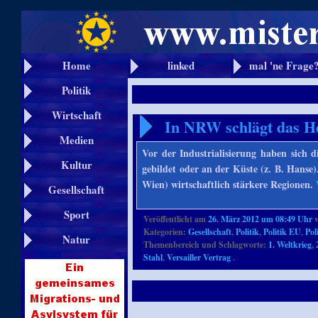
Home
linked
mal 'ne Frage
Politik
Wirtschaft
In NRW schlägt das H
Medien
Vor der Industrialisierung haben sich 
Kultur
gebildet oder an der Küste (z. B. Hans
Wien) wirtschaftlich stärkere Regionen.
Gesellschaft
Sport
Veröffentlicht am
26. März 2012 um 08:49 Uhr
Kategorien:
Gesellschaft
,
Politik
,
Politik EU
,
Pol
Natur
Themenbereich und Schlagworte:
1. Weltkrieg
,
Stahl
,
Versailler Vertrag
.