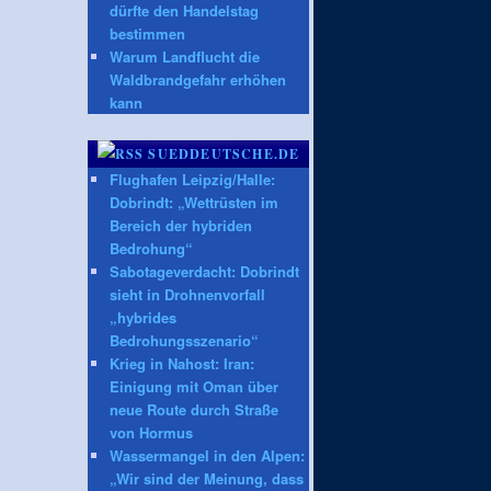
dürfte den Handelstag
bestimmen
Warum Landflucht die
Waldbrandgefahr erhöhen
kann
SUEDDEUTSCHE.DE
Flughafen Leipzig/Halle:
Dobrindt: „Wettrüsten im
Bereich der hybriden
Bedrohung“
Sabotageverdacht: Dobrindt
sieht in Drohnenvorfall
„hybrides
Bedrohungsszenario“
Krieg in Nahost: Iran:
Einigung mit Oman über
neue Route durch Straße
von Hormus
Wassermangel in den Alpen:
„Wir sind der Meinung, dass