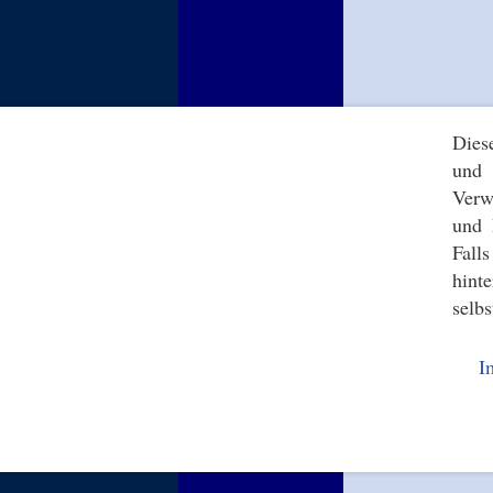
Dies
und 
Verw
und 
Fall
hint
selbs
I