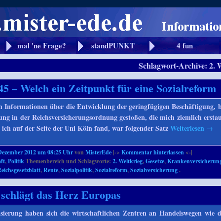
mal 'ne Frage?
standPUNKT
4 fun
Schlagwort-Archive:
2. 
5 – Welch ein Zeitpunkt für eine Sozialreform
 Informationen über die Entwicklung der geringfügigen Beschäftigung, b
ung in der Reichsversicherungsordnung gestoßen, die mich ziemlich erstau
 ich auf der Seite der Uni Köln fand, war folgender Satz
Weiterlesen
→
Dezember 2012 um 08:25 Uhr
von
MisterEde
|->
Kommentar hinterlassen
<-|
ft
,
Politik
Themenbereich und Schlagworte:
2. Weltkrieg
,
Gesetze
,
Krankenversicherun
eichsgesetzblatt
,
Rente
,
Sozialpolitik
,
Sozialreform
,
Sozialversicherung
.
schlägt das Herz Europas
lisierung haben sich die wirtschaftlichen Zentren an Handelswegen wie