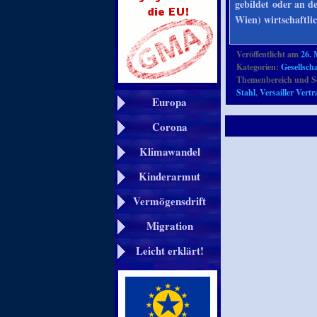
gebildet oder an d
Wien) wirtschaftli
Veröffentlicht am
26. 
Kategorien:
Gesellscha
Themenbereich und S
Stahl
,
Versailler Vertr
Europa
Corona
Klimawandel
Kinderarmut
Vermögensdrift
Migration
Leicht erklärt!