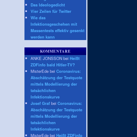
Das Ideologedicht
Vier Zeilen für Twitter
Wie das
Infektionsgeschehen mit
Massentests effektiv gesenkt
werden kann
KOMMENTARE
ANKE JONSSON bei
Heißt
ZDFinfo bald Hitler-TV?
MisterEde bei
Coronavirus:
Abschätzung der Testquote
mittels Modellierung der
tatsächlichen
Infektionskurve
Josef Graf
bei
Coronavirus:
Abschätzung der Testquote
mittels Modellierung der
tatsächlichen
Infektionskurve
MisterEde bei
Heißt ZDFinfo