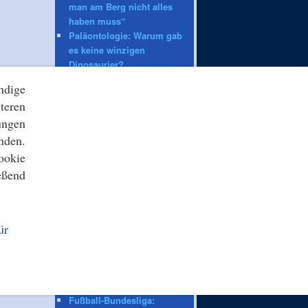
man am Berg nicht alles
haben muss“
Paläontologie: Warum gab
es keine winzigen
Dinosaurier?
ndige
ZEIT ONLINE
teren
Wetter: Warmes
ungen
Sommerwetter: Wo es
nden.
trotzdem noch Gewittern
ookie
kann
3. Fußball-Liga: Vom Donau-
eßend
Angler und bayerischen
Rückkehrern
Schleswig-Holstein:
ür
Dreijährige wird weiterhin
vermisst
Industrie: Siemens macht
mehr Gewinn und erhöht die
Prognose
Fußball-Bundesliga: