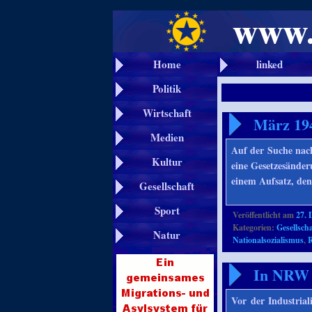
Home
linked
Politik
Wirtschaft
März 194
Medien
Auf der Suche nach
Kultur
eine Gesetzesänder
einem Aufsatz, den
Gesellschaft
Sport
Veröffentlicht am
27. 
Kategorien:
Gesellscha
Natur
Nationalsozialismus
,
R
In NRW 
Vor der Industria