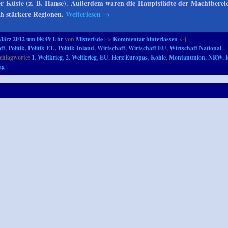
er Küste (z. B. Hanse). Außerdem waren die Hauptstädte der Machtbereic
ch stärkere Regionen.
Weiterlesen
→
März 2012 um 08:49 Uhr
von
MisterEde
|->
Kommentar hinterlassen
<-|
ft
,
Politik
,
Politik EU
,
Politik Inland
,
Wirtschaft
,
Wirtschaft EU
,
Wirtschaft National
chlagworte:
1. Weltkrieg
,
2. Weltkrieg
,
EU
,
Herz Europas
,
Kohle
,
Montanunion
,
NRW
,
ag
.