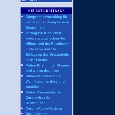
NEUESTE BEITRÄGE
Kompromissvorschlag für
verträgliche Strompreise in
Deutschland
Vertrag zur friedlichen
Koexistenz zwischen der
Allianz und der Russischen
Föderation und zur
Beilegung des Grenzstreits
in der Ukraine
Putins Krieg in der Ukraine
und wie es dazu kam
Bundestagswahl 2021:
Wahl(kampf)analyse und
Ausblick
Video: Saisonalität beim
Coronavirus (in
Deutschland)
Corona-Risiko-Rechner
Das Lügedicht