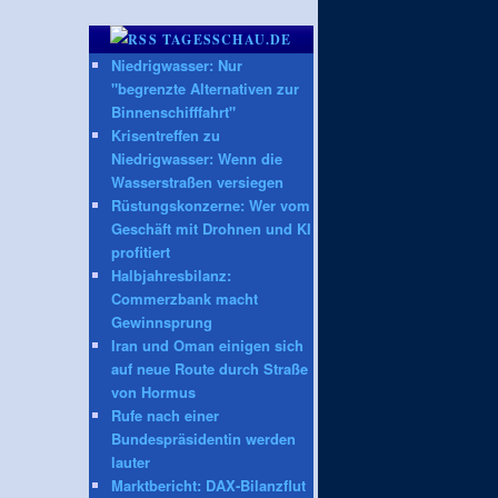
TAGESSCHAU.DE
Niedrigwasser: Nur
"begrenzte Alternativen zur
Binnenschifffahrt"
Krisentreffen zu
Niedrigwasser: Wenn die
Wasserstraßen versiegen
Rüstungskonzerne: Wer vom
Geschäft mit Drohnen und KI
profitiert
Halbjahresbilanz:
Commerzbank macht
Gewinnsprung
Iran und Oman einigen sich
auf neue Route durch Straße
von Hormus
Rufe nach einer
Bundespräsidentin werden
lauter
Marktbericht: DAX-Bilanzflut