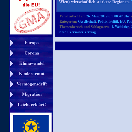
Wien) wirtschaftlich stärkere Regionen.
Veröffentlicht am
26. März 2012 um 08:49 Uhr
Kategorien:
Gesellschaft
,
Politik
,
Politik EU
,
Pol
Themenbereich und Schlagworte:
1. Weltkrieg
,
Stahl
,
Versailler Vertrag
.
Europa
Corona
Klimawandel
Kinderarmut
Vermögensdrift
Migration
Leicht erklärt!