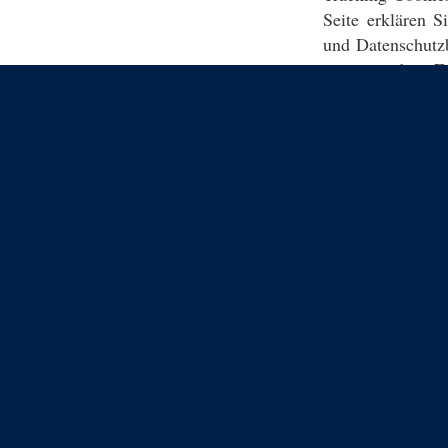
Seite erklären 
und Datenschutz
einverstanden. F
für 3 Stunden ei
Banner ausblen
zerstört.
Impress
Datenschutz