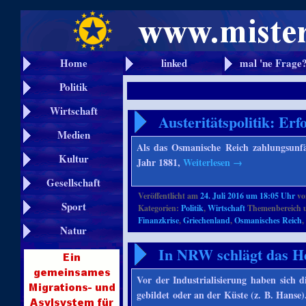
Home
linked
mal 'ne Frage
Politik
Wirtschaft
Austeritätspolitik: Erf
Medien
Als das Osmanische Reich zahlungsunfä
Kultur
Jahr 1881,
Weiterlesen
→
Gesellschaft
Veröffentlicht am
24. Juli 2016 um 18:05 Uhr
v
Sport
Kategorien:
Politik
,
Wirtschaft
Themenbereich 
Finanzkrise
,
Griechenland
,
Osmanisches Reich
Natur
In NRW schlägt das H
Vor der Industrialisierung haben sich 
gebildet oder an der Küste (z. B. Hans