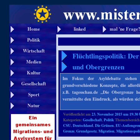
Home
linked
mal 'ne Frage
Politik
Wirtschaft
Flüchtlingspolitik: De
Medien
und Obergrenzen
Kultur
Im Fokus der Asyldebatte stehen 
Gesellschaft
grundverschiedene Konzepte, die allerdi
z.B. tagesschau.de „Die Obergrenze h
Sport
vermittelte den Eindruck, als würden si
Natur
Veröffentlicht am
23. November 2015 um 19:30
Kategorien:
Gesellschaft
,
Politik
Themenbereich
CSU
,
Deutschland
,
Die Grünen
,
EU-Außengren
Grenze
,
Grundgesetz
,
Migration
,
Migrationspoli