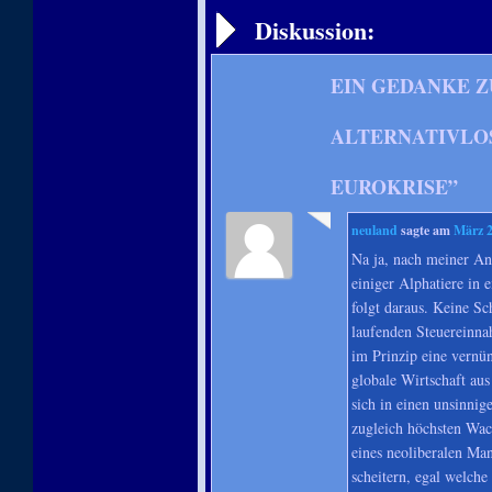
Diskussion:
EIN GEDANKE Z
ALTERNATIVLOS
EUROKRISE
”
neuland
sagte am
März 2
Na ja, nach meiner Ana
einiger Alphatiere in e
folgt daraus. Keine S
laufenden Steuereinna
im Prinzip eine vernün
globale Wirtschaft aus
sich in einen unsinni
zugleich höchsten Wac
eines neoliberalen Man
scheitern, egal welch