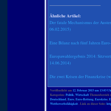
Ähnliche Artikel:
Der fatale Mechanismus der Austeri
06.02.2015)
Eine Bilanz nach fünf Jahren Euro
Europawahlergebnis 2014: Sitzvert
14.06.2014)
Die zwei Krisen der Finanzkrise (
Veröffentlicht am
12. Februar 2015 um 13:03 U
Kategorien:
Politik
,
Wirtschaft
Themenbereich 
Deutschland
,
Euro
,
Euro-Rettung
,
Eurokrise
,
E
Wettbewerbsfähigkeit
. Link zu dieser Seite:
htt
Artikelnavigation