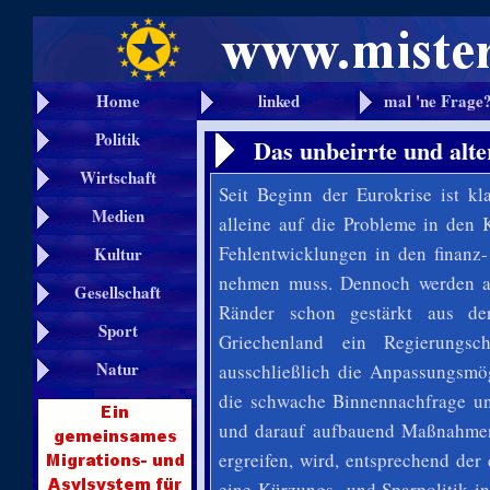
Home
linked
mal 'ne Frage
Politik
Das unbeirrte und alte
Wirtschaft
Seit Beginn der Eurokrise ist kl
Medien
alleine auf die Probleme in den K
Fehlentwicklungen
in den finanz
Kultur
nehmen muss. Dennoch werden au
Gesellschaft
Ränder schon gestärkt aus de
Sport
Griechenland ein Regierungsc
Natur
ausschließlich die Anpassungsmög
die schwache Binnennachfrage und
und darauf aufbauend Maßnahmen 
ergreifen, wird, entsprechend der 
eine Kürzungs- und Sparpolitik i