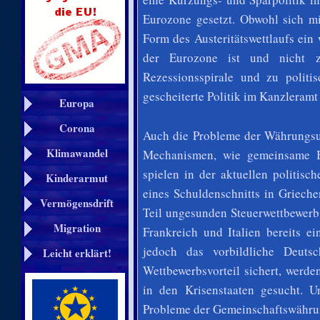
Eurozone gesetzt. Obwohl sich mit
Form des Austeritätswettlaufs ein
der Eurozone ist und nicht z
Rezessionsspirale und zu politis
gescheiterte Politik im Kanzleramt 
Europa
Corona
Auch die Probleme der Währungsun
Klimawandel
Mechanismen, wie gemeinsame Bu
spielen in der aktuellen politis
Kinderarmut
eines Schuldenschnitts in Griech
Vermögensdrift
Teil ungesunden Steuerwettbewerb 
Migration
Frankreich und Italien bereits ei
jedoch das vorbildliche Deuts
Leicht erklärt!
Wettbewerbsvorteil sichert, werd
in den Krisenstaaten gesucht. 
Probleme der Gemeinschaftswährung