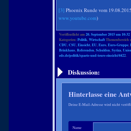
[3]
Phoenix Runde vom 19.08.2015
www.youtube.com
)
Veröffentlicht am
20. September 2015 um 10:32
Kategorien:
Politik
,
Wirtschaft
Themenbereich 
CDU
,
CSU
,
Einsicht
,
EU
,
Euro
,
Euro-Gruppe
,
Brinkhaus
,
Referenden
,
Schulden
,
Syriza
,
Unio
ede.de/politik/spaete-und-teure-einsicht/4422
.
Artikelnavigation
Diskussion:
Hinterlasse eine Ant
Deine E-Mail-Adresse wird nicht veröffe
Name