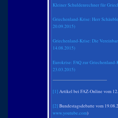
Kleiner Schuldenrechner für Grie
Griechenland-Krise: Herr Schäuble
20.09.2015)
Griechenland-Krise: Die Vereinba
14.08.2015)
Eurokrise: FAQ zur Griechenland-K
23.03.2015)
[1]
Artikel bei FAZ-Online vom 12
[2]
Bundestagsdebatte vom 19.08.2
www.youtube.com
)