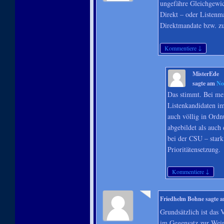
ungefähre Gleichgewic
Direkt – oder Listenm
Direktmandate bzw. zu
↓
Kommentiere
MisterEde
sagte am
No
Das stimmt. Bei me
Listenkandidaten i
auch völlig in Ordn
abgebildet als auc
bei der CSU – stark 
Prioritätensetzung.
↓
Kommentiere
Friedhelm Bohne
sagte 
Grundsätzlich ist das 
im Gegensatz zur Weima