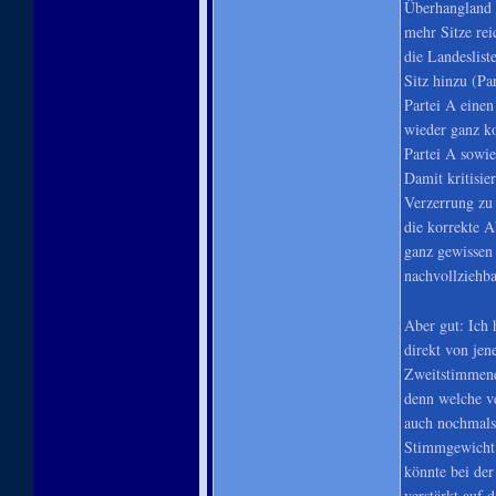
Überhangland s
mehr Sitze rei
die Landeslist
Sitz hinzu (Pa
Partei A einen
wieder ganz k
Partei A sowie
Damit kritisie
Verzerrung zu 
die korrekte A
ganz gewissen
nachvollziehba
Aber gut: Ich 
direkt von jen
Zweitstimmene
denn welche ve
auch nochmals
Stimmgewicht 
könnte bei der
verstärkt auf 