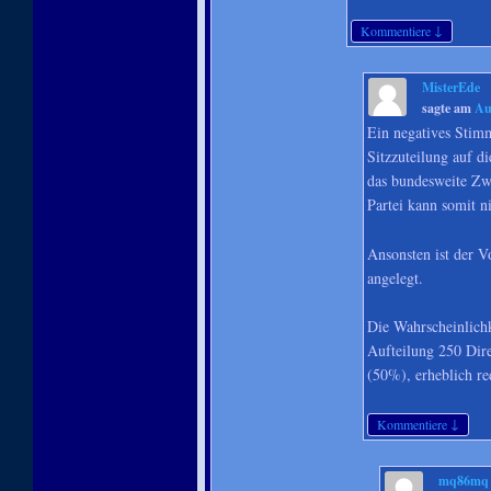
↓
Kommentiere
MisterEde
sagte am
Au
Ein negatives Stimm
Sitzzuteilung auf 
das bundesweite Zw
Partei kann somit ni
Ansonsten ist der V
angelegt.
Die Wahrscheinlich
Aufteilung 250 Dire
(50%), erheblich re
↓
Kommentiere
mq86mq