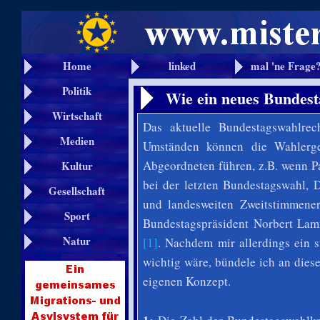
Home
linked
mal 'ne Frage
Politik
Wie ein neues Bundest
Wirtschaft
Das aktuelle Bundestagswahlrec
Medien
Umständen können die Wahlerge
Abgeordneten führen, z.B. wenn P
Kultur
bei der letzten Bundestagswahl, 
Gesellschaft
und landesweiten Zweitstimmener
Sport
Bundestagspräsident Norbert Lam
Natur
[1]
. Nachdem mir allerdings ein s
wichtig wäre, bündele ich an die
eigenen Konzept.