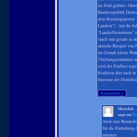
ins Feld geführt. Obw
Bundesrepublik Deutsc
dem Reichstagsportal 
Ländern”) , hat die li
“Landesfürstentums” in
(auch und gerade in d
aktuelle Beispiel von 
im Grunde kleine Wah
Überhangsmandaten mit
wird der Einfluss regio
Koalition dies auch in
Interesse der Demokratie
↓
Kommentiere
MisterEde
sagte am
No
Auch eine Bundesli
für die Einhaltung 
müssten.