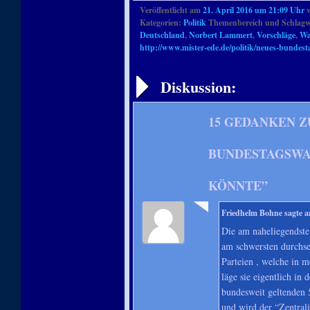
Veröffentlicht am
21. April 2016 um 21:09 Uhr
Kategorien:
Politik
Themenbereich und Schlagw
Deutschland
,
Norbert Lammert
,
Vorschläge
,
Wa
http://www.mister-ede.de/politik/neues-bundes
Artikelnavigation
Diskussion:
15 GEDANKEN Z
BUNDESTAGSWA
KÖNNTE
”
Friedhelm Bohne
sagte 
Die am naheliegendste
am schwersten durchset
Parteien , welche in 
läge sie eigentlich in
bundesweit geltenden
und wird der “Zentra