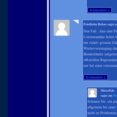
↓
Kommentiere
Friedhelm Bohne
sagte 
Den Fall , dass eine P
Listenmandate holen wü
der relativ grossen Za
Wiedervereinigung durc
Bundesländer aufgetre
offizielllen Regional
nur bei einer extreme
↓
Kommentiere
MisterEde
sagte am
No
Schauen Sie, ein p
allgemein bei einer
nicht zu Problemen