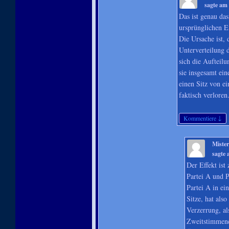
sagte am
Das ist genau da
ursprünglichen E
Die Ursache ist, 
Unterverteilung d
sich die Aufteilu
sie insgesamt ei
einen Sitz von e
faktisch verloren
↓
Kommentiere
Miste
sagte
Der Effekt ist
Partei A und 
Partei A in e
Sitze, hat also
Verzerrung, a
Zweitstimmene