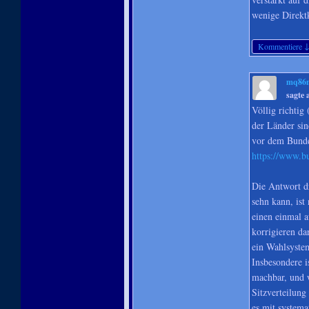
wenige Direktk
Kommentiere
mq86
sagte
Völlig richtig
der Länder sin
vor dem Bunde
https://www.b
Die Antwort d
sehn kann, ist 
einen einmal a
korrigieren da
ein Wahlsystem
Insbesondere i
machbar, und w
Sitzverteilung
es mit system