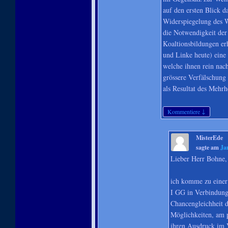
auf den ersten Blick d
Widerspiegelung des Wä
die Notwendigkeit der
Koaltionsbildungen er
und Linke heute) eine 
welche ihnen rein nach
grössere Verfälschung
als Resultat des Mehrh
↓
Kommentiere
MisterEde
sagte am
Ja
Lieber Herr Bohne,
ich komme zu einer
I GG in Verbindung
Chancengleichheit de
Möglichkeiten, am p
ihren Ausdruck im V