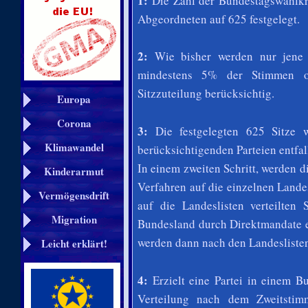
1:
Die Zahl der Bundestagswahlkre
Abgeordneten auf 625 festgelegt.
2:
Wie bisher werden nur jene P
mindestens 5% der Stimmen od
Sitzzuteilung berücksichtig.
Europa
Corona
3:
Die festgelegten 625 Sitze 
Klimawandel
berücksichtigenden Parteien entfa
In einem zweiten Schritt, werden d
Kinderarmut
Verfahren auf die einzelnen Landes
Vermögensdrift
auf die Landeslisten verteilten 
Migration
Bundesland durch Direktmandate e
werden dann nach den Landeslisten
Leicht erklärt!
4:
Erzielt eine Partei in einem B
Verteilung nach dem Zweitstim