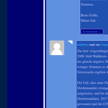
Stimmen.
Beste Grüße,
Mister Ede
↓
Kommentiere
mq86mq
sagte am
Augus
Das hier vorgeschlage
2009; bloß Wahlkreis- 
das gleiche negative S
weniger Stimmen so st
Sitzzuwachs ergeben 
Der Fall, dass einer P
Direktmandate errunge
aufgetreten, und bei 
Direktmandaten. 2017 
gewonnen und die CD