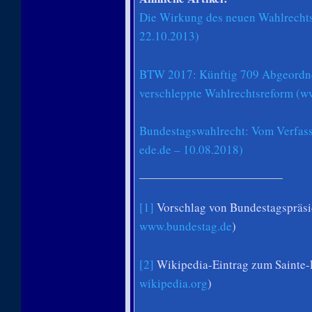
Die Wirkung des neuen Wahlrechts
22.10.2013)
BTW 2017: Künftig 709 Abgeordne
verschleppte Wahlrechtsreform (w
Bundestagswahlrecht: Vom Verfass
ede.de – 10.08.2018)
[1]
Vorschlag von Bundestagspräsi
www.bundestag.de
)
[2]
Wikipedia-Eintrag zum Sainte-
wikipedia.org
)