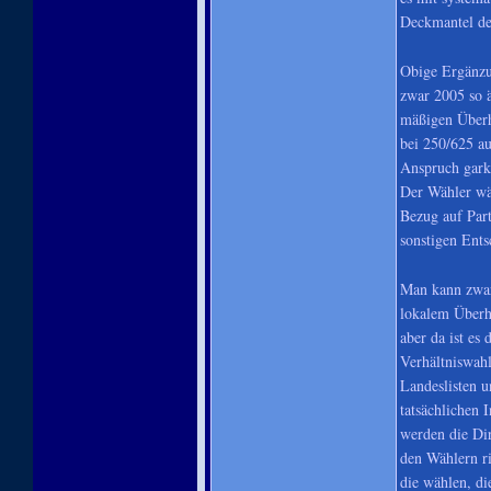
Deckmantel der
Obige Ergänzu
zwar 2005 so ä
mäßigen Überha
bei 250/625 au
Anspruch gark
Der Wähler wäh
Bezug auf Part
sonstigen Ents
Man kann zwar
lokalem Überh
aber da ist es
Verhältniswahl
Landeslisten u
tatsächlichen 
werden die Di
den Wählern ri
die wählen, di