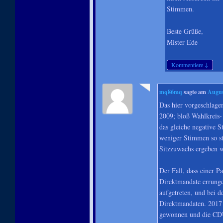
Stimmen.
Beste Grüße,
Mister Ede
↓
Kommentiere
mq86mq
sagte am
Augus
Das hier vorgeschlage
2009; bloß Wahlkreis- 
das gleiche negative S
weniger Stimmen so st
Sitzzuwachs ergeben 
Der Fall, dass einer P
Direktmandate errunge
aufgetreten, und bei 
Direktmandaten. 2017 
gewonnen und die CD