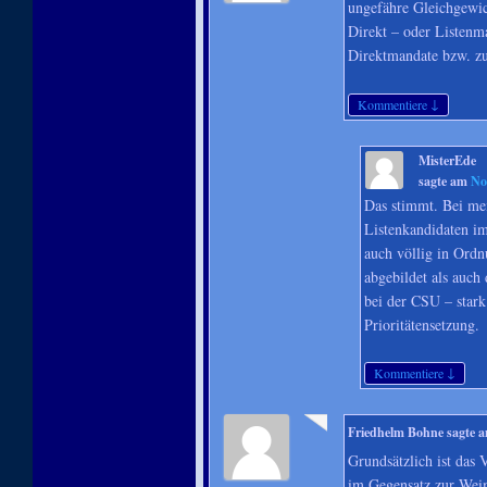
ungefähre Gleichgewic
Direkt – oder Listenm
Direktmandate bzw. zu
↓
Kommentiere
MisterEde
sagte am
No
Das stimmt. Bei me
Listenkandidaten i
auch völlig in Ordn
abgebildet als auc
bei der CSU – stark 
Prioritätensetzung.
↓
Kommentiere
Friedhelm Bohne
sagte 
Grundsätzlich ist das 
im Gegensatz zur Weima