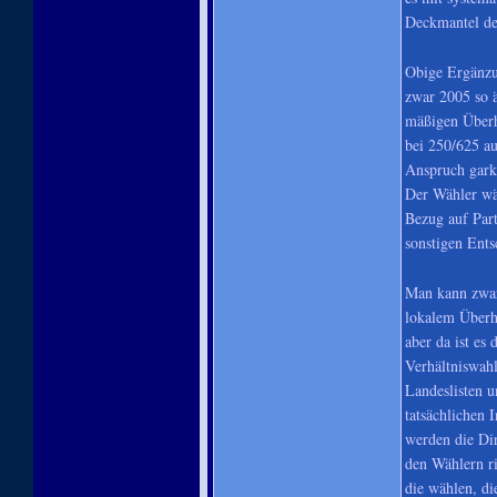
Deckmantel der
Obige Ergänzu
zwar 2005 so ä
mäßigen Überha
bei 250/625 au
Anspruch gark
Der Wähler wäh
Bezug auf Part
sonstigen Ents
Man kann zwar
lokalem Überh
aber da ist es
Verhältniswahl
Landeslisten u
tatsächlichen 
werden die Di
den Wählern ri
die wählen, di