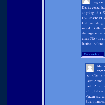
sagte am
Das ist genau da
ursprünglichen E
Die Ursache ist, 
Unterverteilung d
sich die Aufteilu
sie insgesamt ei
einen Sitz von e
faktisch verloren
↓
Kommentiere
Miste
sagte
Der Effekt ist
Partei A und 
Partei A in e
Sitze, hat also
Verzerrung, a
Zweitstimmene