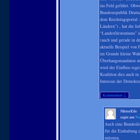
ins Feld geführt. Obw
Bundesrepublik Deutsc
dem Reichstagsportal 
Ländern”) , hat die li
“Landesfürstentums” in
(auch und gerade in d
aktuelle Beispiel von 
im Grunde kleine Wah
Überhangsmandaten mit
wird der Einfluss regio
Koalition dies auch in
Interesse der Demokratie
↓
Kommentiere
MisterEde
sagte am
No
Auch eine Bundesli
für die Einhaltung 
müssten.