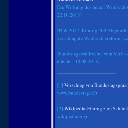
Die Wirkung des neuen Wahlrechts
22.10.2013)
BTW 2017: Künftig 709 Abgeordne
verschleppte Wahlrechtsreform (w
Bundestagswahlrecht: Vom Verfass
ede.de – 10.08.2018)
[1]
Vorschlag von Bundestagspräsi
www.bundestag.de
)
[2]
Wikipedia-Eintrag zum Sainte-
wikipedia.org
)