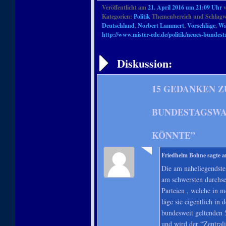
Veröffentlicht am
21. April 2016 um 21:09 Uhr
Kategorien:
Politik
Themenbereich und Schlagw
Deutschland
,
Norbert Lammert
,
Vorschläge
,
Wa
http://www.mister-ede.de/politik/neues-bundes
Artikelnavigation
Diskussion:
15 GEDANKEN Z
BUNDESTAGSWA
KÖNNTE
”
Friedhelm Bohne
sagte 
Die am naheliegendste
am schwersten durchset
Parteien , welche in 
läge sie eigentlich in
bundesweit geltenden
und wird der “Zentra