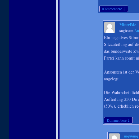
↓
Kommentiere
MisterEde
sagte am
Au
Ein negatives Stimm
Sitzzuteilung auf 
das bundesweite Zw
Partei kann somit ni
Ansonsten ist der V
angelegt.
Die Wahrscheinlich
Aufteilung 250 Dire
(50%), erheblich re
↓
Kommentiere
mq86mq