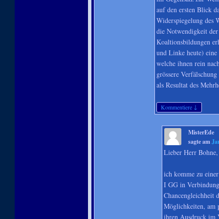
auf den ersten Blick d
Widerspiegelung des Wä
die Notwendigkeit der
Koaltionsbildungen er
und Linke heute) eine 
welche ihnen rein nach
grössere Verfälschung
als Resultat des Mehrh
↓
Kommentiere
MisterEde
sagte am
Ja
Lieber Herr Bohne,
ich komme zu einer
I GG in Verbindung
Chancengleichheit de
Möglichkeiten, am p
ihren Ausdruck im V