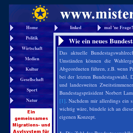
Home
linked
mal 'ne Frage
Politik
Wie ein neues Bundest
Wirtschaft
Das aktuelle Bundestagswahlrec
Medien
Umständen können die Wahlerge
Abgeordneten führen, z.B. wenn P
Kultur
bei der letzten Bundestagswahl, 
Gesellschaft
und landesweiten Zweitstimmener
Sport
Bundestagspräsident Norbert Lam
Natur
[1]
. Nachdem mir allerdings ein s
wichtig wäre, bündele ich an die
eigenen Konzept.