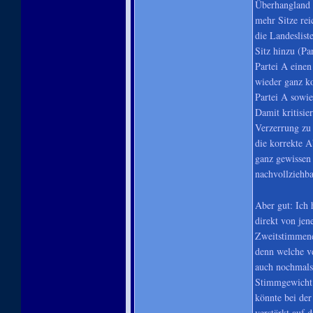
Überhangland s
mehr Sitze rei
die Landeslist
Sitz hinzu (Pa
Partei A einen
wieder ganz k
Partei A sowie
Damit kritisie
Verzerrung zu 
die korrekte A
ganz gewissen
nachvollziehba
Aber gut: Ich 
direkt von jen
Zweitstimmene
denn welche ve
auch nochmals
Stimmgewicht 
könnte bei der
verstärkt auf 