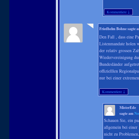
↓
Kommentiere
Friedhelm Bohne
sagte 
Den Fall , dass eine P
Listenmandate holen wü
der relativ grossen Za
Wiedervereinigung durc
Bundesländer aufgetre
offizielllen Regional
nur bei einer extreme
↓
Kommentiere
MisterEde
sagte am
No
Schauen Sie, ein p
allgemein bei einer
nicht zu Problemen