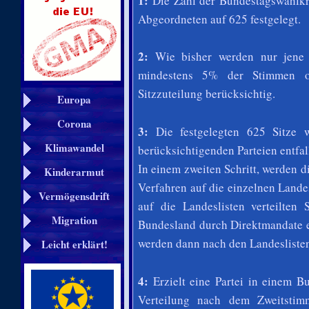
1:
Die Zahl der Bundestagswahlkre
Abgeordneten auf 625 festgelegt.
2:
Wie bisher werden nur jene P
mindestens 5% der Stimmen od
Sitzzuteilung berücksichtig.
Europa
Corona
3:
Die festgelegten 625 Sitze 
Klimawandel
berücksichtigenden Parteien entfa
In einem zweiten Schritt, werden d
Kinderarmut
Verfahren auf die einzelnen Landes
Vermögensdrift
auf die Landeslisten verteilten 
Migration
Bundesland durch Direktmandate e
werden dann nach den Landeslisten
Leicht erklärt!
4:
Erzielt eine Partei in einem B
Verteilung nach dem Zweitstim