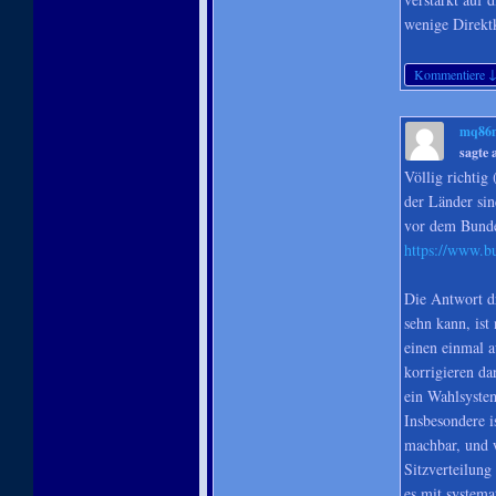
wenige Direktk
Kommentiere
mq86
sagte
Völlig richtig
der Länder sin
vor dem Bunde
https://www.b
Die Antwort d
sehn kann, ist 
einen einmal a
korrigieren da
ein Wahlsystem
Insbesondere i
machbar, und w
Sitzverteilung
es mit system