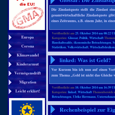
Die Zinslastquote stellt die Zinslast ei
gesamtwirtschaftliche Zinslastquote gibt
eines Zeitraums, z.B. einem Jahr, in ein
Veröffentlicht am
25. Oktober 2014 um 08:22 U
Europa
Kategorien:
Glossar
,
Politik
,
Wirtschaft
Themenb
Haushaltssaldo
,
ökonomische Betrachtungen
,
S
Corona
Statistiken
,
Volkswirtschaft
,
Wirtschaftslexikon
Klimawandel
linked: Was ist Geld?
Kinderarmut
Vor Kurzem bin ich nun auf einen Vort
Vermögensdrift
zum Thema „Geld ist nicht das Gleiche 
Migration
Veröffentlicht am
10. Oktober 2014 um 16:39 U
Leicht erklärt!
Kategorien:
linked
,
Wirtschaft
Themenbereich u
Betrachtungen
,
Ulrike Herrmann
,
Unternehme
Rechenbeispiel zur Ei