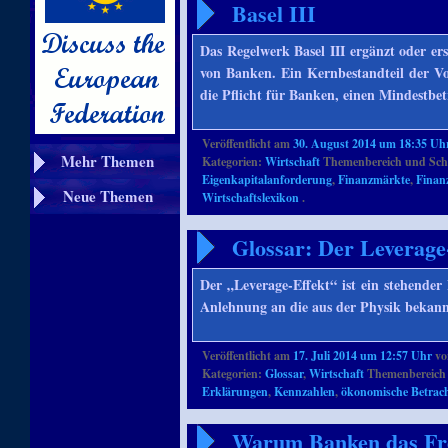
Basel III
Das Regelwerk Basel III ergänzt oder ers
von Banken. Ein Kernbestandteil der Vor
die Pflicht für Banken, einen Mindestbe
Veröffentlicht am
30. August 2014 um 18:35 Uh
Mehr Themen
Kategorien:
Wirtschaft
Themenbereich und Sch
Eigenkapitalanforderung
,
Finanzmärkte
,
Finan
Neue Themen
Wirtschaftslexikon
.
Glossar: Der Leverage
Der „Leverage-Effekt“ ist ein stehender 
Anlehnung an die aus der Physik bekann
Veröffentlicht am
17. Juli 2014 um 12:57 Uhr
v
Kategorien:
Glossar
,
Wirtschaft
Themenbereich 
Erklärungen
,
Kennzahlen
,
ökonomische Betrac
Warum Banken das Fr