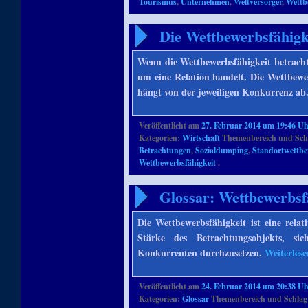
Tourismus
,
Unternehmen
,
Weltversorger
,
Wettb
Die Wettbewerbsfähigk
Wenn die Wettbewerbsfähigkeit betrachte
um eine Relation handelt. Die Wettbewe
hängt von der jeweiligen Konkurrenz ab
Veröffentlicht am
27. Februar 2014 um 19:46 U
Kategorien:
Wirtschaft
Themenbereich und Sch
Betrachtungen
,
Sozialdumping
,
Standortwettb
Wettbewerbsfähigkeit
.
Glossar: Wettbewerbsf
Die Wettbewerbsfähigkeit ist eine relat
Stärke des Betrachtungsobjekts, s
Konkurrenten durchzusetzen.
Weiterles
Veröffentlicht am
24. Februar 2014 um 20:38 U
Kategorien:
Glossar
Themenbereich und Schlag