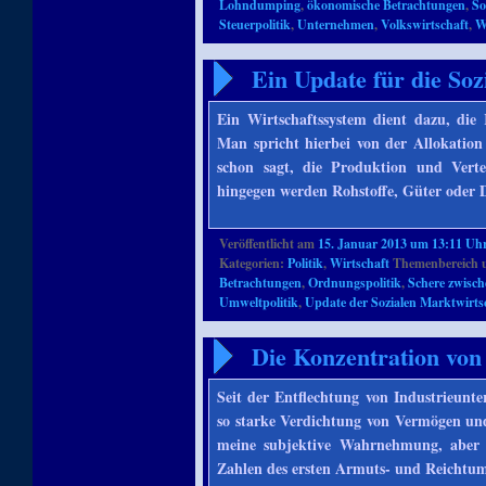
Lohndumping
,
ökonomische Betrachtungen
,
So
Steuerpolitik
,
Unternehmen
,
Volkswirtschaft
,
W
Ein Update für die Soz
Ein Wirtschaftssystem dient dazu, die
Man spricht hierbei von der Allokation
schon sagt, die Produktion und Verte
hingegen werden Rohstoffe, Güter oder D
Veröffentlicht am
15. Januar 2013 um 13:11 Uh
Kategorien:
Politik
,
Wirtschaft
Themenbereich 
Betrachtungen
,
Ordnungspolitik
,
Schere zwisc
Umweltpolitik
,
Update der Sozialen Marktwirts
Die Konzentration vo
Seit der Entflechtung von Industrieunt
so starke Verdichtung von Vermögen und
meine subjektive Wahrnehmung, aber a
Zahlen des ersten Armuts- und Reichtu