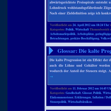
abwärtsgerichtete Preisspirale entsteht u
Lohndruck wohlstandsgefährdende Züg
Nach einer Zieldefinition zeige ich konkr
Veröffentlicht am
24. April 2012 um 18:24 Uhr
Kategorien:
Politik
,
Wirtschaft
Themenbereich 
Arbeitsmarktpolitik
,
Arbeitsplätze
,
geringfügig
Betrachtungen
,
prekäre Beschäftigung
,
Volkswi
Glossar: Die kalte Pro
Die kalte Progression ist ein Effekt der d
auch die Löhne und Gehälter werden h
wodurch der Anteil der Steuern steigt. A
→
Veröffentlicht am
11. Februar 2012 um 14:45 U
Kategorien:
Gesellschaft
,
Glossar
,
Politik
,
Wirts
Einkommensteuer
,
Erklärungen
,
Inflation / Def
Steuerpolitik
,
Wirtschaftslexikon
.