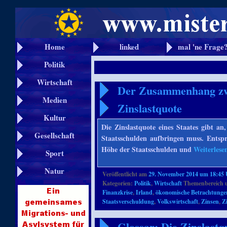
Home
linked
mal 'ne Frage
Politik
Wirtschaft
Der Zusammenhang zwi
Medien
Zinslastquote
Kultur
Die Zinslastquote eines Staates gibt an,
Gesellschaft
Staatsschulden aufbringen muss. Entspre
Höhe der Staatsschulden und
Weiterles
Sport
Natur
Veröffentlicht am
29. November 2014 um 18:45
Kategorien:
Politik
,
Wirtschaft
Themenbereich 
Finanzkrise
,
Irland
,
ökonomische Betrachtunge
Staatsverschuldung
,
Volkswirtschaft
,
Zinsen
,
Z
Glossar: Die Zinslastq