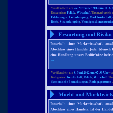
Veröffentlicht am
26. November 2012 um 11:37
Kategorien:
Politik
,
Wirtschaft
Themenbereich 
Erklärungen
,
Lohndumping
,
Marktwirtschaft
,
Reich
,
Steuerdumping
,
Vermögenskonzentratio
Erwartung und Risiko 
Innerhalb einer Marktwirtschaft ent
Abschluss eines Handels. Jeder Mensch be
eine Handlung unsere Bedürfnisse befrie
→
Veröffentlicht am
8. Juni 2012 um 07:39 Uhr
vo
Kategorien:
Gesellschaft
,
Politik
,
Wirtschaft
The
ökonomische Betrachtungen
,
Ratingagenturen
.
Macht und Marktwirts
Innerhalb einer Marktwirtschaft ent
Abschluss eines Handels. Ist der Hande