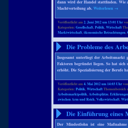
dann wird der Handel stattfinden. Wie a
Machtverteilung ab.
Weiterlesen
→
Veröffentlicht am
2. Juni 2012 um 13:01 Uhr
vo
Kategorien:
Gesellschaft
,
Politik
,
Wirtschaft
The
Marktwirtschaft
,
ökonomische Betrachtungen
,
Die Probleme des Arbe
Insgesamt unterliegt der Arbeitsmarkt 
Faktoren begründet liegen. So hat sich 
erhöht. Die Spezialisierung der Berufe h
Veröffentlicht am
4. Mai 2012 um 14:03 Uhr
vo
Kategorien:
Politik
,
Wirtschaft
Themenbereich 
Arbeitsmarktpolitik
,
Arbeitsplätze
,
Erklärunge
zwischen Arm und Reich
,
Volkswirtschaft
,
Wirt
Die Einführung eines 
Der Mindestlohn ist eine Maßnahme 