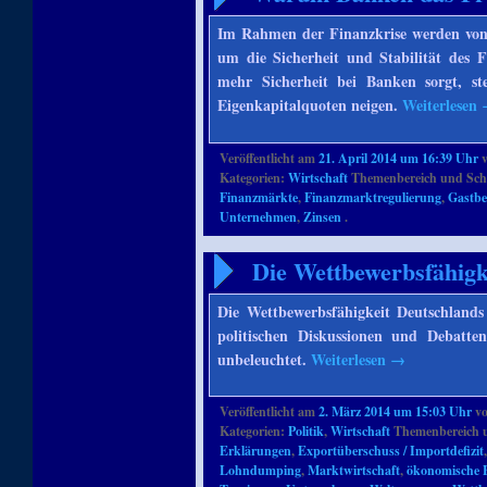
Im Rahmen der Finanzkrise werden von
um die Sicherheit und Stabilität des 
mehr Sicherheit bei Banken sorgt, st
Eigenkapitalquoten neigen.
Weiterlesen
Veröffentlicht am
21. April 2014 um 16:39 Uhr
Kategorien:
Wirtschaft
Themenbereich und Sch
Finanzmärkte
,
Finanzmarktregulierung
,
Gastbe
Unternehmen
,
Zinsen
.
Die Wettbewerbsfähigk
Die Wettbewerbsfähigkeit Deutschlands 
politischen Diskussionen und Debatte
unbeleuchtet.
Weiterlesen
→
Veröffentlicht am
2. März 2014 um 15:03 Uhr
v
Kategorien:
Politik
,
Wirtschaft
Themenbereich 
Erklärungen
,
Exportüberschuss / Importdefizit
Lohndumping
,
Marktwirtschaft
,
ökonomische 